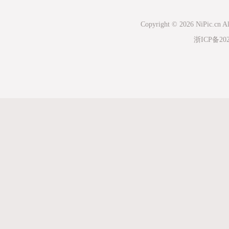
Copyright © 2026 NiPic.cn Al
浙ICP备202