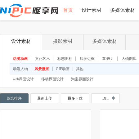
首页
设计素材
多媒体素材
设计素材
摄影素材
多媒体素材
动漫动画
文化艺术
标志图标
底纹边框
3D设计
人物图库
◆
◆
动漫人物
风景漫画
GIF动画
其他
web界面设计
移动界面设计
淘宝界面设计
综合排序
最新上传
最多下载
DPI