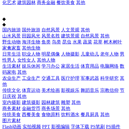
化艺术
建筑园林
商务金融
餐饮美食
其他
◆
◆
国内旅游
国外旅游
自然风景
人文景观
其他
山水风景
田园风光
风景名胜
建筑景观
自然风景
其他
野生动物
海洋生物
鱼类
鸟类
昆虫
水果
蔬菜
花草
树木树叶
家禽家畜
其他生物
日常生活
职业人物
明星偶像
人物摄影
儿童幼儿
老年人物
男
性男人
女性女人
其他人物
生活素材
娱乐休闲
学习办公
家居生活
体育用品
电脑网络
数
码家电
其他
农业生产
工业生产
交通工具
医疗护理
军事武器
科学研究
其
他
传统文化
体育运动
美术绘画
影视娱乐
舞蹈音乐
宗教信仰
节
日庆祝
其他
室内摄影
建筑摄影
园林建筑
雕塑
其他
商务素材
金融货币
商务场景
其他
传统美食
西餐美食
食物原料
饮料酒水
餐具厨具
其他
图片素材
Flash动画
实拍视频
PPT
影视编辑
字体下载
PS笔刷
PS插件