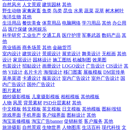
自然风光
人文景观
建筑园林
其他
野生动物
家禽家畜
鱼类
鸟类
昆虫
水果
蔬菜
花草
树木树叶
海洋生物
其他
生活用品
餐饮美食
体育用品
电脑网络
学习用品
其他
办公用
品
医疗保健
休闲娱乐
科学研究
工业生产
交通工具
医疗护理
军事武器
数码产品
其
他
商业插画
商务场景
其他
金融货币
室内设计
建筑设计
景观设计
展览设计
舞美设计
无框画
其他
设计
家居设计
园林设计
施工图纸
机械制图
效果图
包装设计
招贴设计
画册设计
LOGO设计
广告设计
CIS设计
其
他
VI设计
名片卡片
海报设计
移门图案
展板模板
DM宣传单
菜单菜谱
卡通设计
服装设计
室内广告设计
室外广告设计
国
内广告设计
国外广告设计
图片素材
婚纱摄影模板
儿童摄影模板
相框模板
其他模板
人物
风景
背景素材
PSD分层素材
其他
中文模板
韩文模板
英文模板
日文模板
其他模板
图标|按钮
游戏界面
手机界面
客户端界面
图标设计
其他
淘宝装修模板
淘宝广告banner
促销标签
客户服务
其他
旅游摄影
自然景观
生物世界
人物图库
生活百科
现代科技
文