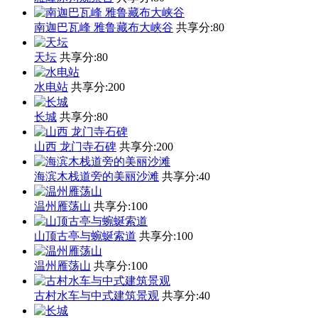
南迦巴瓦峰 雅鲁藏布大峡谷
共享分:
80
天坛
共享分:
80
水电站
共享分:
200
长城
共享分:
80
山西 龙门寺石碑
共享分:
200
海滨木栈道旁的美丽沙滩
共享分:
40
温州雁荡山
共享分:
100
山顶古亭与蜿蜒索道
共享分:
100
温州雁荡山
共享分:
100
古村水车与中式建筑景观
共享分:
40