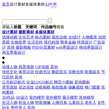
首页
设计素材
多媒体素材
AI生画
Beta
请输入
标题
、
关键词
、
作品编号
搜索
设计素材
摄影素材
多媒体素材
动漫动画
文化艺术
标志图标
底纹边框
3D设计
人物图库
自然
景观
生物世界
生活百科
现代科技
商务金融
环境设计
广告设
计
其他
摄影模板
PSD分层素材
web界面设计
移动界面设计
淘宝界面设计
◆
◆
动漫人物
风景漫画
GIF动画
其他
传统文化
体育运动
绘画书法
舞蹈音乐
宗教信仰
影视娱乐
节
日庆祝
其他
公共标识标志
企业LOGO标志
网页小图标
其他图标
背景底纹
花边花纹
边框相框
条纹线条
抽象底纹
移门图案
其
他素材
3D作品
3D设计
室内模型
室外模型
展示模型
其他模型
生活人物
职业人物
明星偶像
人物写真
儿童幼儿
老年人
女性
妇女
男性男人
其他