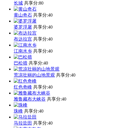
长城
共享分:
80
黄山奇石
共享分:
40
婆罗浮屠
共享分:
40
布达拉宫
共享分:
40
江南水乡
共享分:
40
巴松措
共享分:
40
荒凉壮丽的山地景观
共享分:
40
红色奇峰
共享分:
40
雅鲁藏布大峡谷
共享分:
40
珠峰
共享分:
40
马拉盐田
共享分:
40