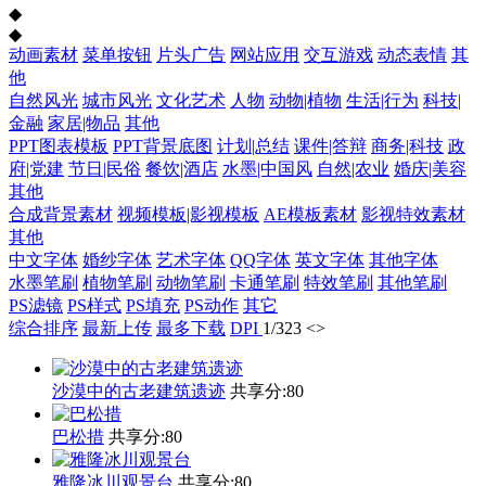
◆
◆
动画素材
菜单按钮
片头广告
网站应用
交互游戏
动态表情
其
他
自然风光
城市风光
文化艺术
人物
动物|植物
生活|行为
科技|
金融
家居|物品
其他
PPT图表模板
PPT背景底图
计划|总结
课件|答辩
商务|科技
政
府|党建
节日|民俗
餐饮|酒店
水墨|中国风
自然|农业
婚庆|美容
其他
合成背景素材
视频模板|影视模板
AE模板素材
影视特效素材
其他
中文字体
婚纱字体
艺术字体
QQ字体
英文字体
其他字体
水墨笔刷
植物笔刷
动物笔刷
卡通笔刷
特效笔刷
其他笔刷
PS滤镜
PS样式
PS填充
PS动作
其它
综合排序
最新上传
最多下载
DPI
1
/
323
<
>
沙漠中的古老建筑遗迹
共享分:
80
巴松措
共享分:
80
雅隆冰川观景台
共享分:
80