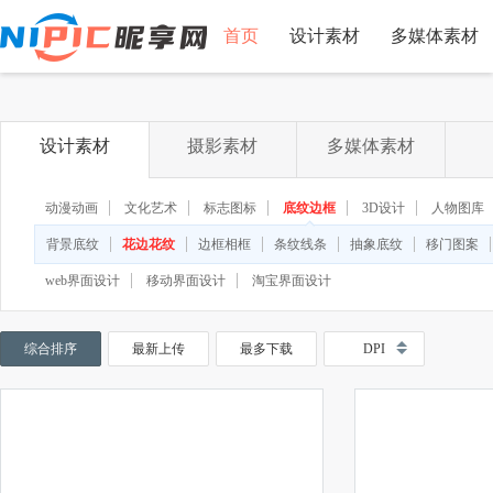
首页
设计素材
多媒体素材
设计素材
摄影素材
多媒体素材
动漫动画
文化艺术
标志图标
底纹边框
3D设计
人物图库
◆
◆
背景底纹
花边花纹
边框相框
条纹线条
抽象底纹
移门图案
web界面设计
移动界面设计
淘宝界面设计
综合排序
最新上传
最多下载
DPI