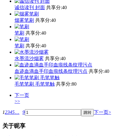
诚信读刊 封面
共享分:
40
烟雾笔刷
共享分:
40
笔刷
共享分:
40
笔刷
共享分:
40
水墨流沙烟雾
共享分:
40
血迹血滴血手印血痕线条纹理污点
共享分:
40
毛笔笔刷 毛笔笔触
共享分:
80
下一页
>>
1
2
3
4
5
…
9
下一页>
关于昵享