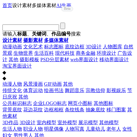
首页
设计素材
多媒体素材
AI生画
Beta
请输入
标题
、
关键词
、
作品编号
搜索
设计素材
摄影素材
多媒体素材
动漫动画
文化艺术
标志图标
底纹边框
3D设计
人物图库
自然
景观
生物世界
生活百科
现代科技
商务金融
环境设计
广告设
计
其他
摄影模板
PSD分层素材
web界面设计
移动界面设计
淘宝界面设计
◆
◆
动漫人物
风景漫画
GIF动画
其他
传统文化
体育运动
绘画书法
舞蹈音乐
宗教信仰
影视娱乐
节
日庆祝
其他
公共标识标志
企业LOGO标志
网页小图标
其他图标
背景底纹
花边花纹
边框相框
条纹线条
抽象底纹
移门图案
其
他素材
3D作品
3D设计
室内模型
室外模型
展示模型
其他模型
生活人物
职业人物
明星偶像
人物写真
儿童幼儿
老年人
女性
妇女
男性男人
其他