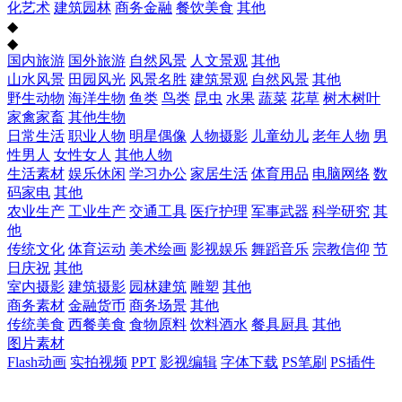
化艺术
建筑园林
商务金融
餐饮美食
其他
◆
◆
国内旅游
国外旅游
自然风景
人文景观
其他
山水风景
田园风光
风景名胜
建筑景观
自然风景
其他
野生动物
海洋生物
鱼类
鸟类
昆虫
水果
蔬菜
花草
树木树叶
家禽家畜
其他生物
日常生活
职业人物
明星偶像
人物摄影
儿童幼儿
老年人物
男
性男人
女性女人
其他人物
生活素材
娱乐休闲
学习办公
家居生活
体育用品
电脑网络
数
码家电
其他
农业生产
工业生产
交通工具
医疗护理
军事武器
科学研究
其
他
传统文化
体育运动
美术绘画
影视娱乐
舞蹈音乐
宗教信仰
节
日庆祝
其他
室内摄影
建筑摄影
园林建筑
雕塑
其他
商务素材
金融货币
商务场景
其他
传统美食
西餐美食
食物原料
饮料酒水
餐具厨具
其他
图片素材
Flash动画
实拍视频
PPT
影视编辑
字体下载
PS笔刷
PS插件