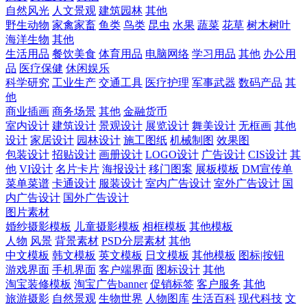
自然风光
人文景观
建筑园林
其他
野生动物
家禽家畜
鱼类
鸟类
昆虫
水果
蔬菜
花草
树木树叶
海洋生物
其他
生活用品
餐饮美食
体育用品
电脑网络
学习用品
其他
办公用
品
医疗保健
休闲娱乐
科学研究
工业生产
交通工具
医疗护理
军事武器
数码产品
其
他
商业插画
商务场景
其他
金融货币
室内设计
建筑设计
景观设计
展览设计
舞美设计
无框画
其他
设计
家居设计
园林设计
施工图纸
机械制图
效果图
包装设计
招贴设计
画册设计
LOGO设计
广告设计
CIS设计
其
他
VI设计
名片卡片
海报设计
移门图案
展板模板
DM宣传单
菜单菜谱
卡通设计
服装设计
室内广告设计
室外广告设计
国
内广告设计
国外广告设计
图片素材
婚纱摄影模板
儿童摄影模板
相框模板
其他模板
人物
风景
背景素材
PSD分层素材
其他
中文模板
韩文模板
英文模板
日文模板
其他模板
图标|按钮
游戏界面
手机界面
客户端界面
图标设计
其他
淘宝装修模板
淘宝广告banner
促销标签
客户服务
其他
旅游摄影
自然景观
生物世界
人物图库
生活百科
现代科技
文