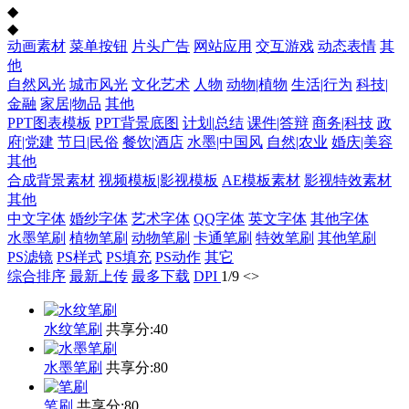
◆
◆
动画素材
菜单按钮
片头广告
网站应用
交互游戏
动态表情
其
他
自然风光
城市风光
文化艺术
人物
动物|植物
生活|行为
科技|
金融
家居|物品
其他
PPT图表模板
PPT背景底图
计划|总结
课件|答辩
商务|科技
政
府|党建
节日|民俗
餐饮|酒店
水墨|中国风
自然|农业
婚庆|美容
其他
合成背景素材
视频模板|影视模板
AE模板素材
影视特效素材
其他
中文字体
婚纱字体
艺术字体
QQ字体
英文字体
其他字体
水墨笔刷
植物笔刷
动物笔刷
卡通笔刷
特效笔刷
其他笔刷
PS滤镜
PS样式
PS填充
PS动作
其它
综合排序
最新上传
最多下载
DPI
1
/
9
<
>
水纹笔刷
共享分:
40
水墨笔刷
共享分:
80
笔刷
共享分:
80