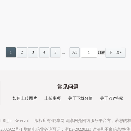
1
2
3
4
5
323
下一页>
…
常见问题
如何上传图片
上传事项
关于下载分值
关于VIP特权
l Rights Reserved
版权所有·昵享网 昵享网是网络服务平台方，若您的
2002922号-1
增值电信业务许可证：浙B2-20220223
违法和不良信息举报电话：