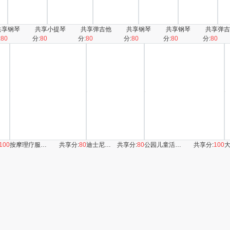
共享
钢琴
共享
小提琴
共享
弹吉他
共享
钢琴
共享
钢琴
共享
弹吉
:
80
分:
80
分:
80
分:
80
分:
80
分:
80
100
按摩理疗服务图片
共享分:
80
迪士尼城堡
共享分:
80
公园儿童活动场地
共享分:
100