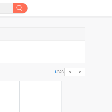
1
/
323
<
>