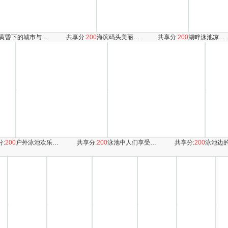
黄昏下的城市与飞鸟景观
共享分:
200
海滨码头美丽黄昏景色
共享分:
200
湖畔泳池凉亭美景
分:
200
户外泳池欢乐戏水场景
共享分:
200
泳池中人们享受休闲时光
共享分:
200