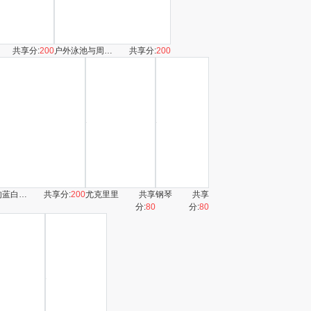
共享分:
200
户外泳池与周边景致
共享分:
200
泳池边的蓝白游泳圈
共享分:
200
尤克里里
共享
钢琴
共享
分:
80
分:
80