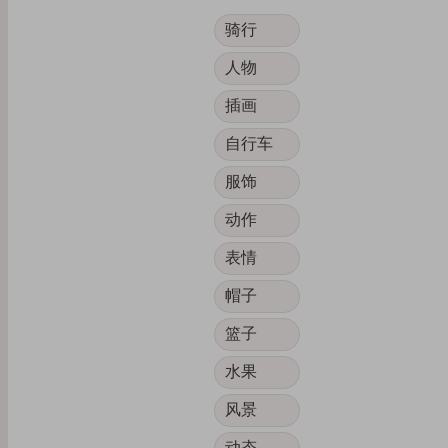
骑行
人物
插画
自行车
服饰
动作
表情
帽子
篮子
水果
风景
动态