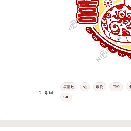
表情包
蛇
动物
可爱
关 键 词：
GIF