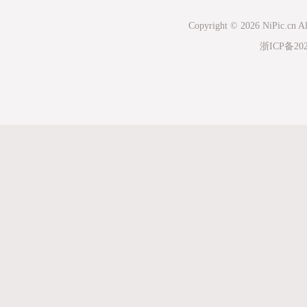
Copyright © 2026 NiPic.cn Al
浙ICP备202