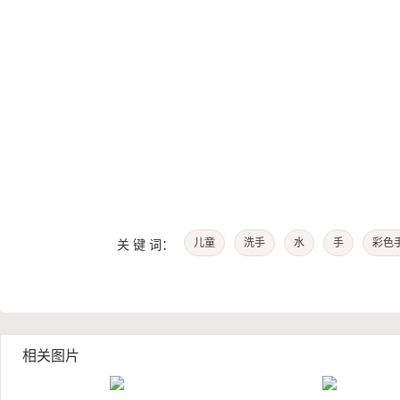
儿童
洗手
水
手
彩色
关 键 词：
相关图片