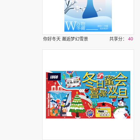
你好冬天 邂逅梦幻雪景
共享分：
40