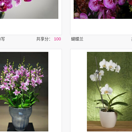
特写
共享分：
100
蝴蝶兰