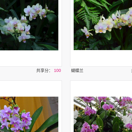
共享分：
100
蝴蝶兰