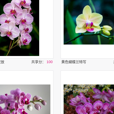
绽放
共享分：
100
黄色蝴蝶兰特写