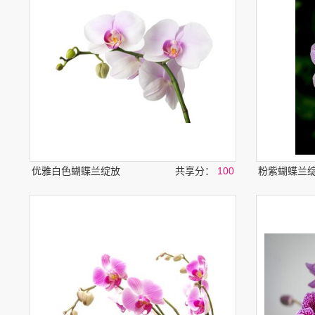
优雅白色蝴蝶兰绽放
共享分：
100
粉紫蝴蝶兰