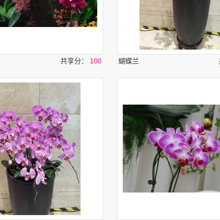
共享分：
100
蝴蝶兰